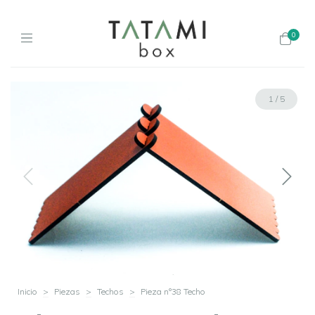
0
1
/
5
Inicio
>
Piezas
>
Techos
>
Pieza n°38 Techo