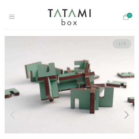
0
1
/
3