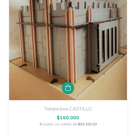
Tatami box CASTILLO
$160.000
3
cuotas sin interés de
$53.333,33