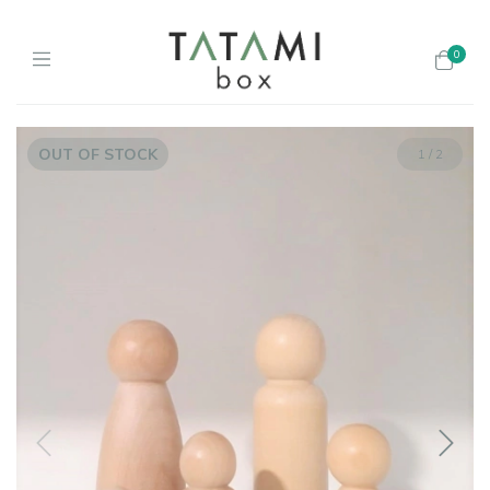
0
OUT OF STOCK
1
/
2