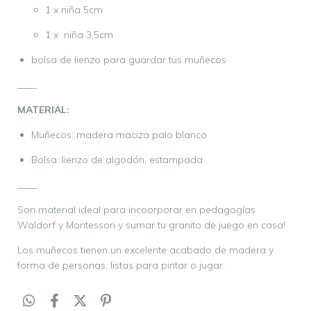
1 x niña 5cm
1 x niña 3,5cm
bolsa de lienzo para guardar tus muñecos
____
MATERIAL:
Muñecos: madera maciza palo blanco
Bolsa: lienzo de algodón, estampada
____
Son material ideal para incoorporar en pedagogías
Waldorf y Montessori y sumar tu granito de juego en casa!
Los muñecos tienen un excelente acabado de madera y
forma de personas, listas para pintar o jugar.